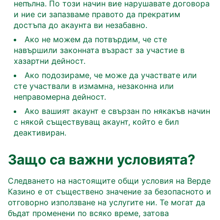
непълна. По този начин вие нарушавате договора
и ние си запазваме правото да прекратим
достъпа до акаунта ви незабавно.
Ако не можем да потвърдим, че сте
навършили законната възраст за участие в
хазартни дейност.
Ако подозираме, че може да участвате или
сте участвали в измамна, незаконна или
неправомерна дейност.
Ако вашият акаунт е свързан по някакъв начин
с някой съществуващ акаунт, който е бил
деактивиран.
Защо са важни условията?
Следването на настоящите общи условия на Верде
Казино е от съществено значение за безопасното и
отговорно използване на услугите ни. Те могат да
бъдат променени по всяко време, затова