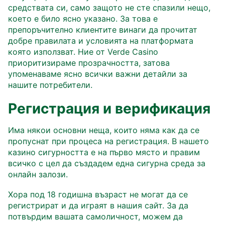
средствата си, само защото не сте спазили нещо,
което е било ясно указано. За това е
препоръчително клиентите винаги да прочитат
добре правилата и условията на платформата
която използват. Ние от Verde Casino
приоритизираме прозрачността, затова
упоменаваме ясно всички важни детайли за
нашите потребители.
Регистрация и верификация
Има някои основни неща, които няма как да се
пропуснат при процеса на регистрация. В нашето
казино сигурността е на първо място и правим
всичко с цел да създадем една сигурна среда за
онлайн залози.
Хора под 18 годишна възраст не могат да се
регистрират и да играят в нашия сайт. За да
потвърдим вашата самоличност, можем да