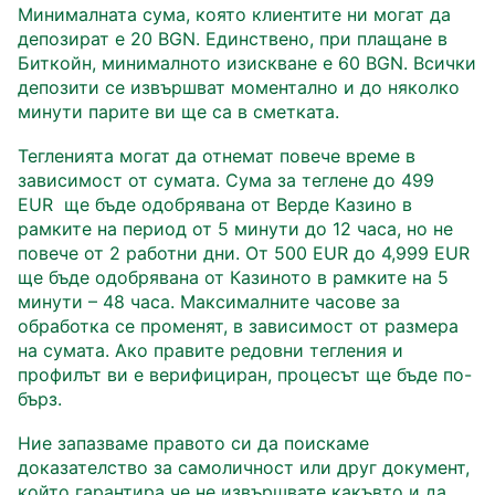
Минималната сума, която клиентите ни могат да
депозират е 20 BGN. Единствено, при плащане в
Биткойн, минималното изискване е 60 BGN. Всички
депозити се извършват моментално и до няколко
минути парите ви ще са в сметката.
Тегленията могат да отнемат повече време в
зависимост от сумата. Сума за теглене до 499
EUR ще бъде одобрявана от Верде Казино в
рамките на период от 5 минути до 12 часа, но не
повече от 2 работни дни. От 500 EUR до 4,999 EUR
ще бъде одобрявана от Казиното в рамките на 5
минути – 48 часа. Максималните часове за
обработка се променят, в зависимост от размера
на сумата. Ако правите редовни тегления и
профилът ви е верифициран, процесът ще бъде по-
бърз.
Ние запазваме правото си да поискаме
доказателство за самоличност или друг документ,
който гарантира че не извършвате какъвто и да